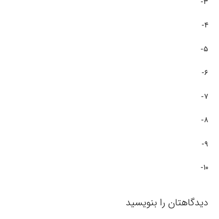
۳-
۴-
۵-
۶-
۷-
۸-
۹-
۱۰-
دیدگاهتان را بنویسید