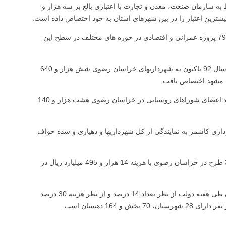
 سازمان صنعت، معدن و تجارت با اعتباری بالغ بر سه هزار و
مقدوری افزود: طی چهار سال فعالیت دولت یازدهم در مجموع هفت هزار و 797 پروژه عمرانی و اقتصادی در حوزه های مختلف در سطح این
وی ادامه داد: همچنین دولت از محل اعتبارات سازمان دهیاریها و شهرداریها ازسال 92 تاکنون به شهرداریهای خراسان رضوی شش هزار و 640
معاون هماهنگی امور عمرانی استانداری خراسان رضوی گفت: هم اکنون تعداد اعضای شوراهای روستایی در خراسان رضوی هشت هزار و 140
اری کاشمر به نمایندگی از کل شهرداریها و دهیاری و سده خواف
طی هفته دولت امسال که با آغاز کار دولت دوازدهم همزمان شده هزار و 317 طرح در خراسان رضوی با هزینه 14 هزار و 495 میلیارد ریال در
به گفته استاندار خراسان رضوی شمار پروژه های مورد بهره برداری در استان طی هفته دولت از نظر تعداد 14 درصد و از نظر هزینه 30 درصد