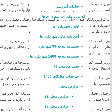
وزیر کشور گفت: در طول ه
سامانه آموزشی
است. پنج هزار و 255 مورد از این پروژه ها مربوط به دهیاریها و هزار و 527 مورد مربوط به حوزه شهرداریها است.
قوانین و مقررات شهرداری ها
شهرداری ها و دهیاری های طی مراسمی در مشهد افزود: پشتوانه اصلی جمهو
قانون شهرداری ها
شود و تکریم ارباب رجوع از سیاستهای اصلی دولت است.
آیین نامه مالی شهرداری ها
وی ادامه داد: مبنای امنیت، سیاست و اقتدار حکومت در کشور مردم هستند لذا
بخشنامه بودجه 99 شهرداری
های انسجام، وحدت و هماهنگی نیز در مردم هستند. کشور و نظام جمهوری اسلا
و همدلی بالایی برخوردار است.
بخشنامه بودجه 1400 شهرداری ها
وزیر کشور گفت: در مقابل لطف مردم تکلیف داریم و باید موجبات رضایت آنه
نصب معاملات 99
اشتغال توجه خاصی دارد ولی رفع آنها نیازمند همراهی تمامی دستگاههای 
حد نصاب معاملات 1400
وی در ادامه، ایجاد سالانه یک میل
عمومی دولت امکانپذیر نیست لذا باید با کمک مردم و بخش خصوصی محقق ش
عوارض محلی
رحمانی فضلی بر لزوم ایجاد شرایط امن و پایدار برای سرمایه گذاری و همراه
عوارض محلی97
باید با همدلی و همکاری در راستای رفع مشکلات مردم گام بردارند تا شرمنده
عوارض محلی98
وی افزود: باید با مشارکت و همراهی مردم و کمک دولت در قالب بسترسازیها، رف