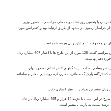
خراسان رضوی همزمان با پنجمین روز هفته دولت طی مراسمی با حضور وزیر
ار خراسان رضوی در مشهد از طریق ارتباط ویدیو کنفرانس مورد
ل هزینه شده است.
محمد مقدوری معاون هماهنگی امور عمرانی استانداری خراسان رضوی در این مراسم گفت: 128 مورد از این طرح ها با اعتبار 607 میلیارد ریال
 پیاده روسازی، ساخت ایستگاههای آتش نشانی، سرویسهای
شتارگاه، پارکینگ طبقاتی، مخازن آب، روشنایی معابر و سامانه
معاون استاندار خراسان رضوی ادامه داد: طی هفته دولت امسال هزار و 317 طرح در این استان با هزینه 14 هزار و 495 میلیارد ریال در حال