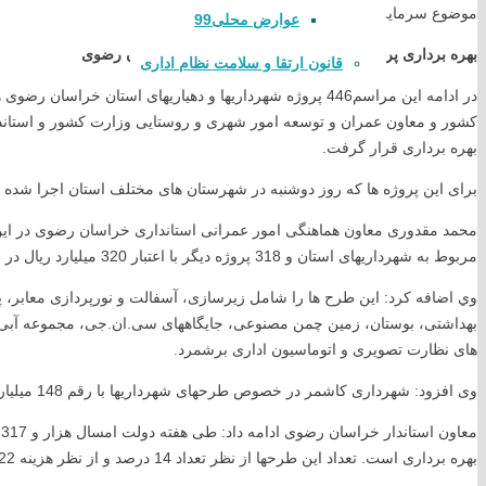
موضوع سرمایه گذاری و تولید را در کشور رونق بخشید.
عوارض محلی99
بهره برداری پروژه های شهرداری ها و دهیاریهای خراسان رضوی
قانون ارتقا و سلامت نظام اداری
در ادامه اين مراسم446 پروژه شهرداریها و دهیاریهای استان 
کشور و معاون عمران و توسعه امور شهری و روستایی وزارت کشور و استاند
بهره برداری قرار گرفت.
برای این پروژه ها که روز دوشنبه در شهرستان های مختلف استان اجرا شده ان در مجموع 992 میلیارد ریا
مربوط به شهرداریهای استان و 318 پروژه دیگر با اعتبار 320 میلیارد ریال در حوزه دهیاریهاست.
وي اضافه كرد: این طرح ها را شامل زیرسازی، آسفالت و نورپردازی معابر،
بهداشتی، بوستان، زمین چمن مصنوعی، جایگاههای سی.ان.جی، مجموعه آبی، ک
های نظارت تصویری و اتوماسیون اداری برشمرد.
وی افزود: شهرداری کاشمر در خصوص طرحهای شهرداریها با رقم 148 میلیارد ریال بیشترین تعداد را از نظر اعتباری دارد.
بهره برداری است. تعداد این طرحها از نظر تعداد 14 درصد و از نظر هزینه 22 درصد نسبت به پارسال بیشتر است.