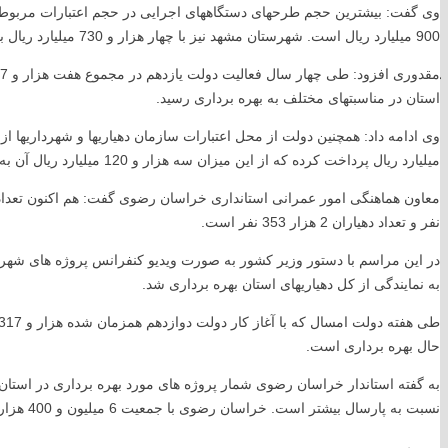
وی گفت: بیشترین حجم طرحهای دستگاههای اجرایی در حجم اعتبارات مربوط به
900 میلیارد ریال است. شهرستان مشهد نیز با چهار هزار و 730 میلیارد ریال بیشترین اعتبار را در بین شهرهای استان به خود اختصاص داده است.
آمار بازدید سایت
استان در مناسبتهای مختلف به بهره برداری رسید.
میلیارد ریال پرداخت کرده که از این میزان سه هزار و 120 میلیارد ریال آن به مشهد اختصاص یافت.
Today's Views:
32
بازدیدکنندگان امروز:
25
Yesterday's Views:
107
نفر و تعداد دهیاران 2 هزار 353 نفر است.
Last 365 Days Views:
34,806
در این مراسم با دستور وزیر کشور به صورت ویدیو کنفرانس پروژه های شهرد
Total Views:
110,359
به نمایندگی از کل دهیاریهای استان بهره برداری شد.
بازدید این صفحه:
23
لینک های مستقیم
حال بهره برداری است.
دفتر مقام معظم رهبری
نسبت به پارسال بیشتر است. خراسان رضوی با جمعیت 6 میلیون و 400 هزار نفر دارای 28 شهرستان، 70 بخش و 164 دهستان است.
پایگاه ریاست جمهوری
پایگاه وزارت کشور