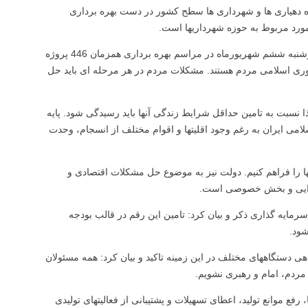
فته دولت امسال شش هزار و 782 پروژه در حوزه دهیاری ها و شهرداری ها سطح کشور در دست بهره برداری
به گزارش پایگاه اطلاع رسانی وزارت کشور، عبدالرضا رحمانی فضلی روز دوشنبه ششم شهريورماه در مراسم بهره برداری همزمان 446 پروژه
ری اسلامی مردم هستند. مشکلات مردم در هر مرحله ای باید حل
 نسبت به تامین حداقل شرایط زندگی آنها باید رسیدگی شود. پایه
می ایران به رغم وجود اقلیتها و اقوام مختلف از انسجام، وحدت
ا را فراهم کنیم. دولت نیز به موضوع حل مشکلات اقتصادی و
اجرایی و بخش خصوصی است.
یون شغل را نیازمند 775 هزار میلیارد تومان سرمایه گذاری ذکر و بیان کرد: تامین این رقم در قالب بودجه
ود.
ی دستگاههای مختلف در این زمینه تاکید و بیان کرد: همه مسئولان
 مردم، امام و رهبری نشویم.
ع موانع تولید، اعطای تسهیلات و پشتیبانی از فعالیتهای تولیدی