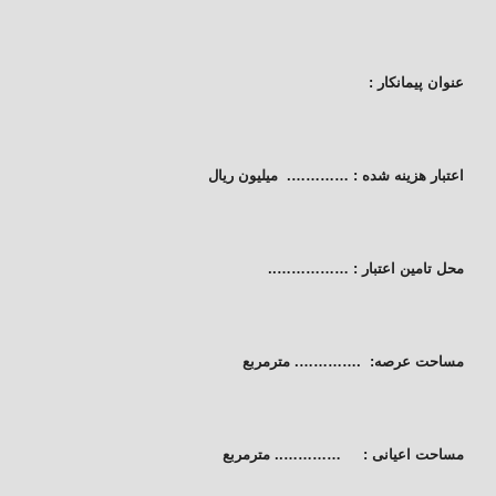
عنوان پیمانکار :
اعتبار هزینه شده :
…………. میلیون ریال
محل تامین اعتبار : ……………..
مساحت عرصه:
.
…………. مترمربع
مساحت اعیانی :
………….. مترمربع