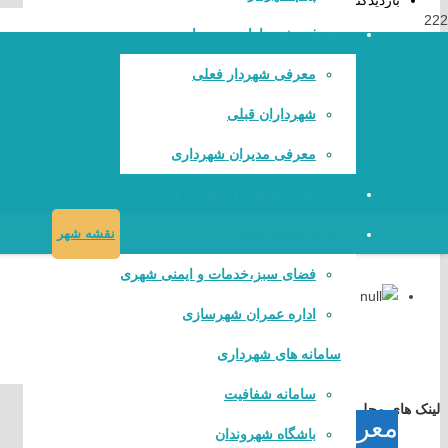
بازدیدکنندگان امروز:
29
Yesterday's Views:
107
معرفی شهرداران و مدیران
Last 365 Days Views:
34,812
Total Views:
110,365
معرفی شهردار فعلی
بازدید این صفحه:
25
شهرداران قبلی
لینک های مستقیم
معرفی مدیران شهرداری
گزارشات عملکردی شهرداری
دفتر مقام معظم رهبری
پایگاه ریاست جمهوری
شرح خدمات دوایر
نقشه شهر
پایگاه وزارت کشور
فضای سبز،خدمات و ایمنی شهری
پایگاه مجلس شورای اسلامی
پایگاه قوه قضاییه کشور
اداره عمران شهرسازی
سازمان شهرداری ها و دهیاری های کشور
پایگاه خبری استانداری ایلا
م
سامانه های شهرداری
سامانه تدارکات الکترونیک دولت
سامانه شفافیت
لینک های محلی
معرفی
باشگاه شهروندان