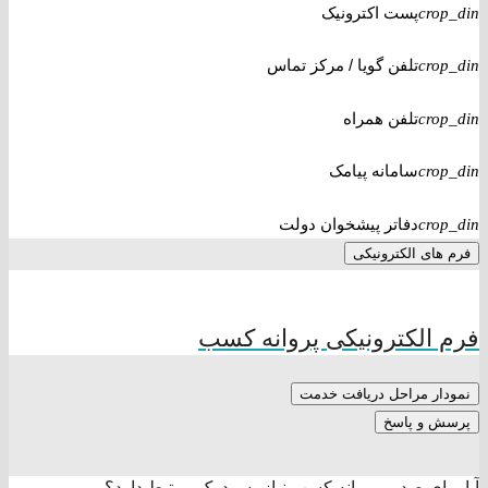
پست اکترونیک
crop_din
تلفن گویا / مرکز تماس
crop_din
تلفن همراه
crop_din
سامانه پیامک
crop_din
دفاتر پیشخوان دولت
crop_din
فرم های الکترونیکی
فرم الکترونیکی پروانه کسب
نمودار مراحل دریافت خدمت
پرسش و پاسخ
آیا برای صدور پروانه کسب نیاز به مدرک مرتبط دارد؟