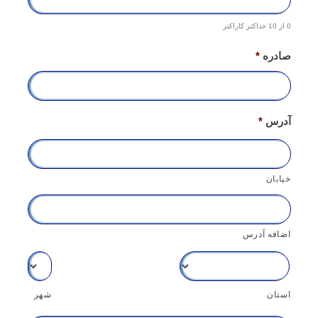
0 از 10 حداکثر کاراکتر
صادره
*
آدرس
*
خیابان
اضافه آدرس
استان
شهر